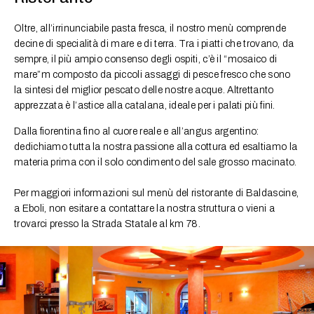
Oltre, all’irrinunciabile pasta fresca, il nostro menù comprende
decine di specialità di mare e di terra. Tra i piatti che trovano, da
sempre, il più ampio consenso degli ospiti, c’è il “mosaico di
mare”m composto da piccoli assaggi di pesce fresco che sono
la sintesi del miglior pescato delle nostre acque. Altrettanto
apprezzata è l’astice alla catalana, ideale per i palati più fini.
Dalla fiorentina fino al cuore reale e all’angus argentino:
dedichiamo tutta la nostra passione alla cottura ed esaltiamo la
materia prima con il solo condimento del sale grosso macinato.
Per maggiori informazioni sul menù del ristorante di Baldascine,
a Eboli, non esitare a contattare la nostra struttura o vieni a
trovarci presso la Strada Statale al km 78.